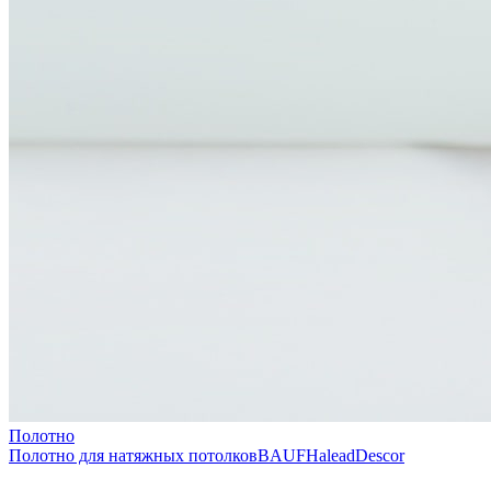
Полотно
Полотно для натяжных потолков
BAUF
Halead
Descor