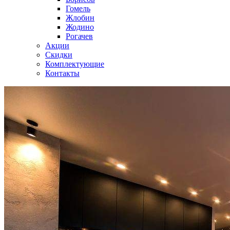
Гомель
Жлобин
Жодино
Рогачев
Акции
Скидки
Комплектующие
Контакты