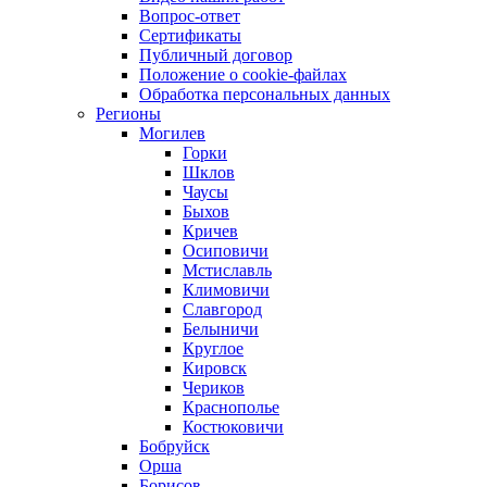
Вопрос-ответ
Сертификаты
Публичный договор
Положение о cookie-файлах
Обработка персональных данных
Регионы
Могилев
Горки
Шклов
Чаусы
Быхов
Кричев
Осиповичи
Мстиславль
Климовичи
Славгород
Белыничи
Круглое
Кировск
Чериков
Краснополье
Костюковичи
Бобруйск
Орша
Борисов